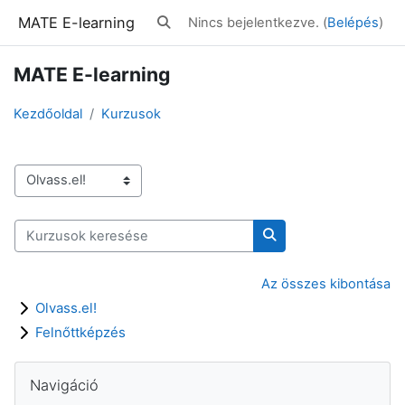
Tovább a fő tartalomhoz
MATE E-learning
Nincs bejelentkezve. (
Belépés
)
Keresési bemeneti adatok váltása
MATE E-learning
Kezdőoldal
Kurzusok
Kurzuskategóriák
Kurzusok keresése
Kurzusok keresése
Az összes kibontása
Olvass.el!
Felnőttképzés
Blokkok
Navigáció kihagyása
Navigáció