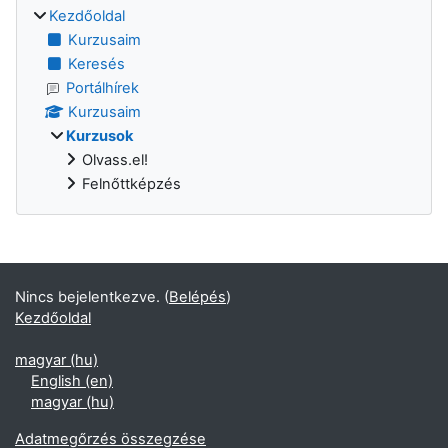
Kezdőoldal
Kurzusaim
Keresés
Portálhírek
Kurzusaim
Kurzusok
Olvass.el!
Felnőttképzés
Supplementary blocks
Nincs bejelentkezve. (
Belépés
)
Kezdőoldal
magyar ‎(hu)‎
English ‎(en)‎
magyar ‎(hu)‎
Adatmegőrzés összegzése