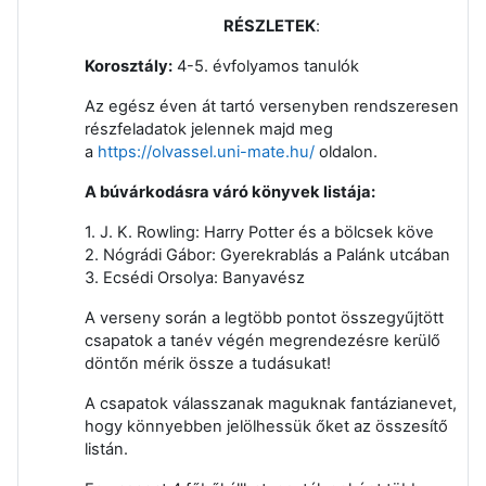
RÉSZLETEK
:
Korosztály:
4-5. évfolyamos tanulók
Az egész éven át tartó versenyben rendszeresen
részfeladatok jelennek majd meg
a
https://olvassel.uni-mate.hu/
oldalon.
A búvárkodásra váró könyvek listája:
1. J. K. Rowling: Harry Potter és a bölcsek köve
2. Nógrádi Gábor: Gyerekrablás a Palánk utcában
3. Ecsédi Orsolya: Banyavész
A verseny során a legtöbb pontot összegyűjtött
csapatok a tanév végén megrendezésre kerülő
döntőn mérik össze a tudásukat!
A csapatok válasszanak maguknak fantázianevet,
hogy könnyebben jelölhessük őket az összesítő
listán.