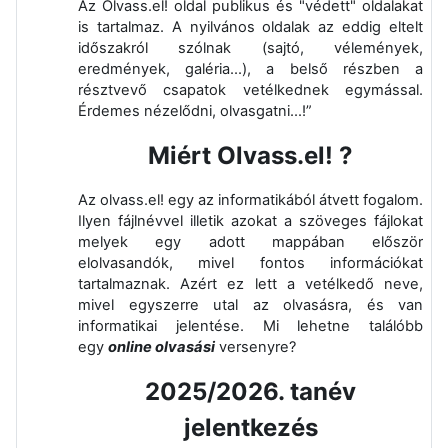
Az Olvass.el! oldal publikus és "védett" oldalakat
is tartalmaz. A nyilvános oldalak az eddig eltelt
időszakról szólnak (sajtó, vélemények,
eredmények, galéria...), a belső részben a
résztvevő csapatok vetélkednek egymással.
Érdemes nézelődni, olvasgatni...!”
Miért Olvass.el! ?
Az olvass.el! egy az informatikából átvett fogalom.
Ilyen fájlnévvel illetik azokat a szöveges fájlokat
melyek egy adott mappában először
elolvasandók, mivel fontos információkat
tartalmaznak. Azért ez lett a vetélkedő neve,
mivel egyszerre utal az olvasásra, és van
informatikai jelentése. Mi lehetne találóbb
egy
online olvasási
versenyre?
2025/2026. tanév
jelentkezés