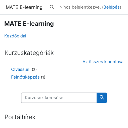
Tovább a fő tartalomhoz
MATE E-learning
Nincs bejelentkezve. (
Belépés
)
Keresési bemeneti adatok váltása
MATE E-learning
Kezdőoldal
Kurzuskategóriák
Az összes kibontása
Olvass.el!
(2)
Felnőttképzés
(1)
Kurzusok keresése
Kurzusok ke
Portálhírek