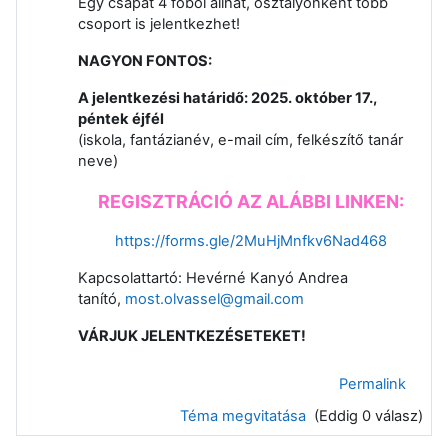
Egy csapat 4 főből állhat, osztályonként több
csoport is jelentkezhet!
NAGYON FONTOS:
A jelentkezési határidő: 2025. október 17.,
péntek éjfél
(iskola, fantázianév, e-mail cím, felkészítő tanár
neve)
REGISZTRÁCIÓ AZ ALÁBBI LINKEN:
https://forms.gle/2MuHjMnfkv6Nad468
Kapcsolattartó: Hevérné Kanyó Andrea
tanító,
most.olvassel@gmail.com
VÁRJUK JELENTKEZÉSETEKET!
Permalink
Téma megvitatása
(Eddig 0 válasz)