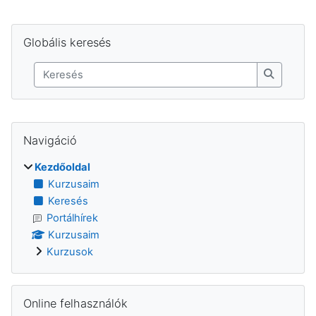
Blokkok
Globális keresés kihagyása
Globális keresés
Keresés
Keresés
Supplementary blocks
Navigáció kihagyása
Navigáció
Kezdőoldal
Kurzusaim
Keresés
Portálhírek
Kurzusaim
Kurzusok
Online felhasználók kihagyása
Online felhasználók