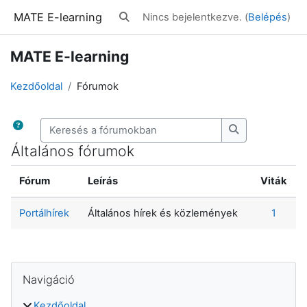
Tovább a fő tartalomhoz
MATE E-learning
Nincs bejelentkezve. (
Belépés
)
Keresési bemeneti adatok váltása
MATE E-learning
Kezdőoldal
Fórumok
Keresés a fórumokban
Keresés a fór
Általános fórumok
Fórum
Leírás
Viták
Portálhírek
Általános hírek és közlemények
1
Blokkok
Supplementary blocks
Navigáció kihagyása
Navigáció
Kezdőoldal