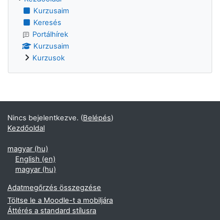
Kurzusaim
Keresés
Portálhírek
Kurzusaim
Kurzusok
Nincs bejelentkezve. (
Belépés
)
Kezdőoldal
magyar ‎(hu)‎
English ‎(en)‎
magyar ‎(hu)‎
Adatmegőrzés összegzése
Töltse le a Moodle-t a mobiljára
Áttérés a standard stílusra