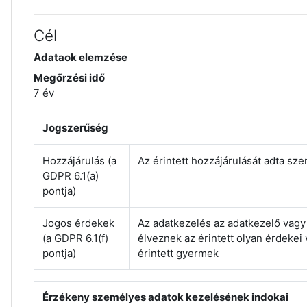
Cél
Adataok elemzése
Megőrzési idő
7 év
Jogszerűség
Hozzájárulás (a
Az érintett hozzájárulását adta sz
GDPR 6.1(a)
pontja)
Jogos érdekek
Az adatkezelés az adatkezelő vag
(a GDPR 6.1(f)
élveznek az érintett olyan érdeke
pontja)
érintett gyermek
Érzékeny személyes adatok kezelésének indokai