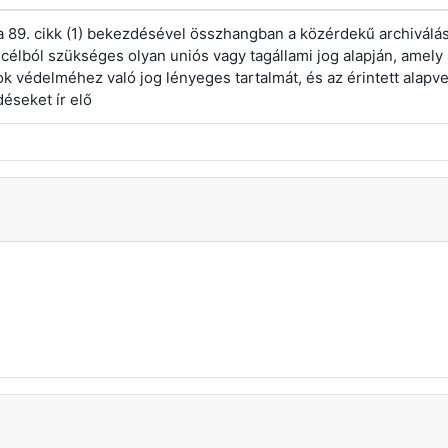
a 89. cikk (1) bekezdésével összhangban a közérdekű archiválás
i célból szükséges olyan uniós vagy tagállami jog alapján, amely ar
k védelméhez való jog lényeges tartalmát, és az érintett alapve
éseket ír elő