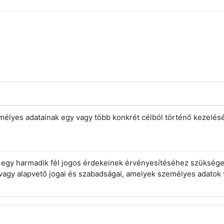
emélyes adatainak egy vagy több konkrét célból történő kezelé
y egy harmadik fél jogos érdekeinek érvényesítéséhez szükség
i vagy alapvető jogai és szabadságai, amelyek személyes adatok