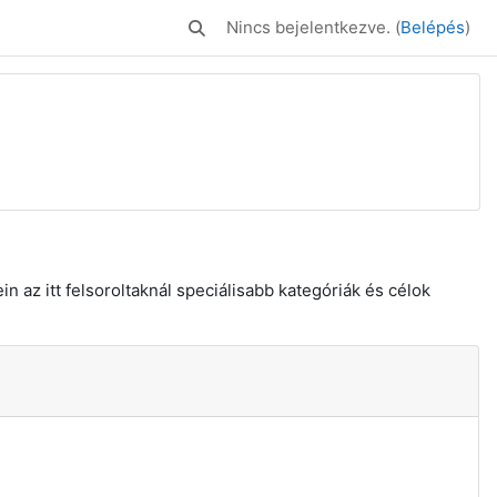
Nincs bejelentkezve. (
Belépés
)
Keresési bemeneti adatok váltása
n az itt felsoroltaknál speciálisabb kategóriák és célok