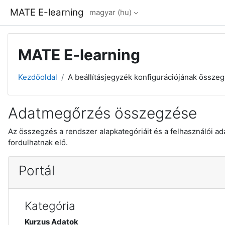
Tovább a fő tartalomhoz
MATE E-learning
magyar ‎(hu)‎
MATE E-learning
Kezdőoldal
A beállításjegyzék konfigurációjának össze
Adatmegőrzés összegzése
Az összegzés a rendszer alapkategóriáit és a felhasználói ada
fordulhatnak elő.
Portál
Kategória
Kurzus Adatok