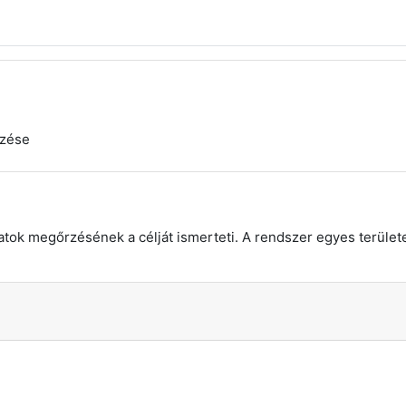
gzése
tok megőrzésének a célját ismerteti. A rendszer egyes területei