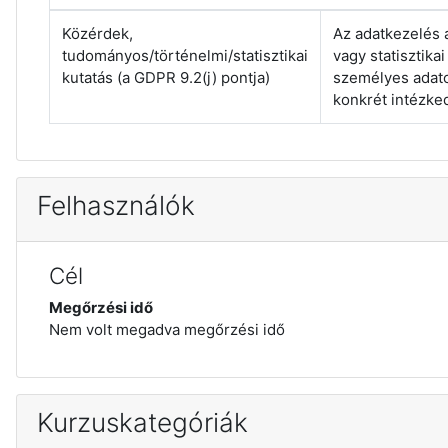
Közérdek,
Az adatkezelés 
tudományos/történelmi/statisztikai
vagy statisztika
kutatás (a GDPR 9.2(j) pontja)
személyes adato
konkrét intézked
Felhasználók
Cél
Megőrzési idő
Nem volt megadva megőrzési idő
Kurzuskategóriák