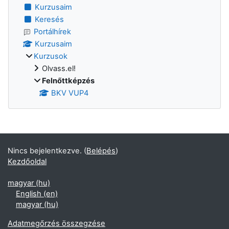
Kurzusaim
Keresés
Portálhírek
Kurzusaim
Kurzusok
Olvass.el!
Felnőttképzés
BKV VUP4
Supplementary blocks
Nincs bejelentkezve. (
Belépés
)
Kezdőoldal
magyar ‎(hu)‎
English ‎(en)‎
magyar ‎(hu)‎
Adatmegőrzés összegzése