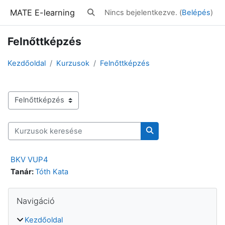
Tovább a fő tartalomhoz
MATE E-learning
Nincs bejelentkezve. (
Belépés
)
Keresési bemeneti adatok váltása
Felnőttképzés
Kezdőoldal
Kurzusok
Felnőttképzés
Kurzuskategóriák
Kurzusok keresése
Kurzusok keresése
BKV VUP4
Tanár:
Tóth Kata
Blokkok
Navigáció kihagyása
Navigáció
Kezdőoldal