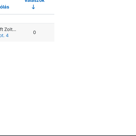
Válaszok
ólás
Műveletek
Diszterhöft Zoltán
0
t. 4