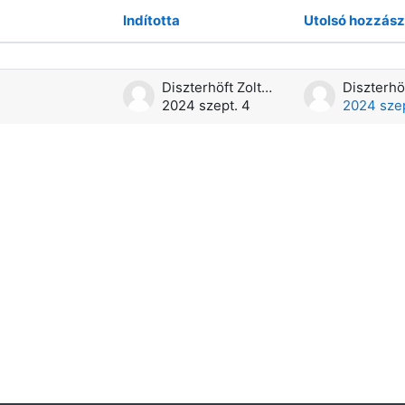
Indította
Utolsó hozzász
sből 1 megjelenítése
Diszterhöft Zoltán
2024 szept. 4
2024 szep