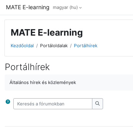
Tovább a fő tartalomhoz
MATE E-learning
magyar ‎(hu)‎
MATE E-learning
Kezdőoldal
Portáloldalak
Portálhírek
Portálhírek
Teljesítési követelmények
Általános hírek és közlemények
Keresés a fórumokban
Keresés a fórum