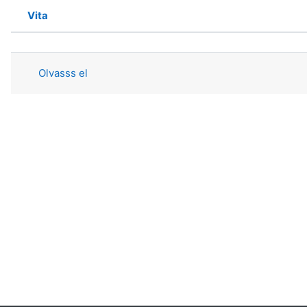
Vita
Állapot
Megbeszélések listája. 1 megbeszélé
Olvasss el