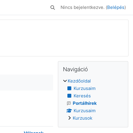
Nincs bejelentkezve. (
Belépés
)
Keresési bemeneti adatok váltása
Blokkok
Supplementary bl
Navigáció kihagyása
Navigáció
Kezdőoldal
Kurzusaim
Keresés
Portálhírek
Kurzusaim
Kurzusok